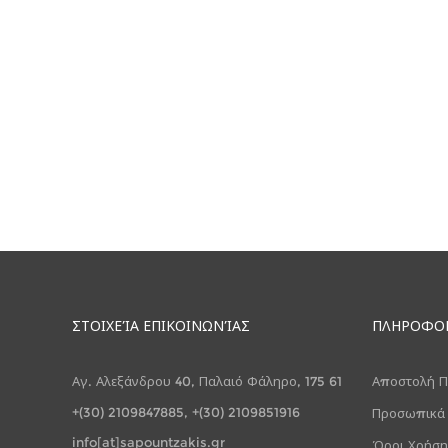
ΣΤΟΙΧΕΊΑ ΕΠΙΚΟΙΝΩΝΊΑΣ
ΠΛΗΡΟΦΟ
Αγ. Αλεξάνδρου 40, Παλαιό Φάληρο, 175 61
Αποστολή Π
+(30) 2109847885, +(30) 2109851916
Προσωπικά
info[at]sapountzakis.gr
Όροι Χρήση