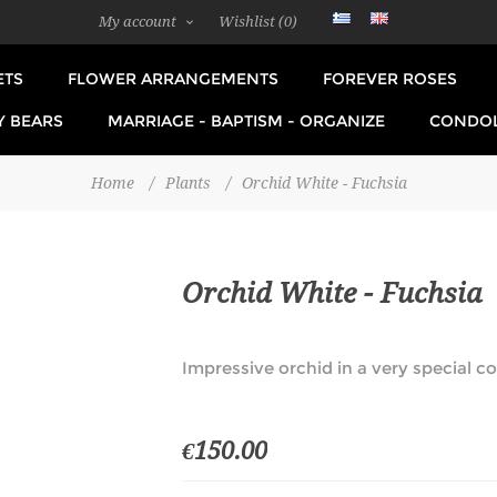
My account
Wishlist
(0)
ETS
FLOWER ARRANGEMENTS
FOREVER ROSES
Y BEARS
MARRIAGE - BAPTISM - ORGANIZE
CONDO
Home
/
Plants
/
Orchid White - Fuchsia
Orchid White - Fuchsia
Impressive orchid in a very special co
€150.00