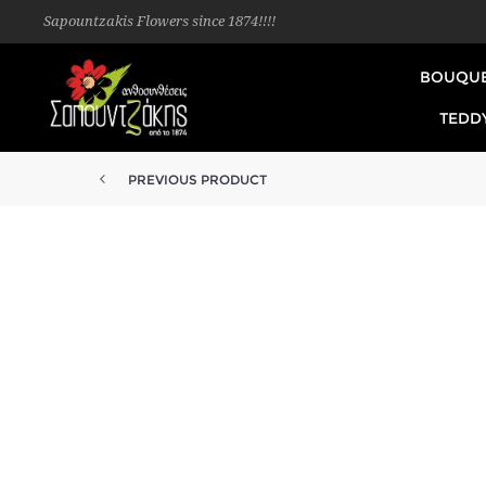
Sapountzakis Flowers since 1874!!!!
BOUQU
TEDD
PREVIOUS PRODUCT