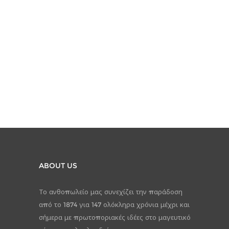
ABOUT US
Το ανθοπωλείο μας συνεχίζει την παράδοση
από το 1874 για 147 ολόκληρα χρόνια μέχρι και
σήμερα με πρωτοποριακές ιδέες στο μαγευτικό