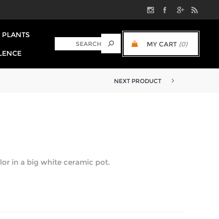
PLANTS
MY CART
(0)
LENCE
NEXT PRODUCT
lor in a big white ceramic pot.