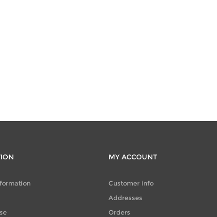
TION
MY ACCOUNT
nformation
Customer info
Addresses
se
Orders