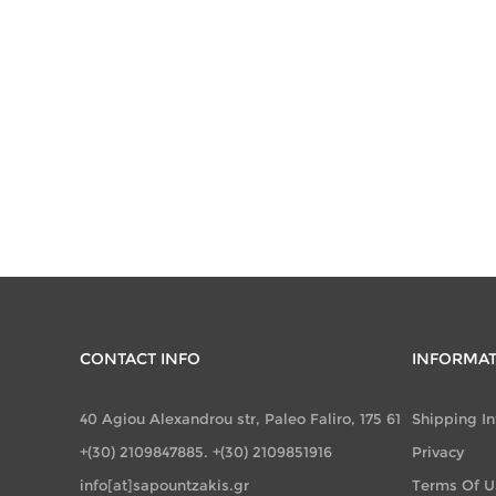
CONTACT INFO
INFORMA
40 Agiou Alexandrou str, Paleo Faliro, 175 61
Shipping I
+(30) 2109847885. +(30) 2109851916
Privacy
info[at]sapountzakis.gr
Terms Of U