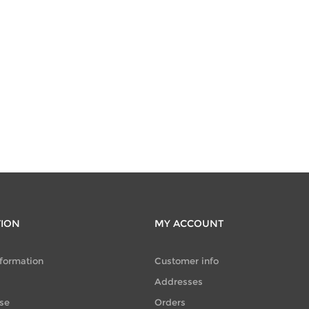
TION
MY ACCOUNT
nformation
Customer info
Addresses
se
Orders