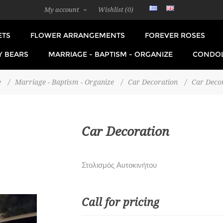
My account
Wishlist
(0)
ETS
FLOWER ARRANGEMENTS
FOREVER ROSES
Y BEARS
MARRIAGE - BAPTISM - ORGANIZE
CONDO
e
/
Marriage - Baptism - Organize
/
Car Decoration
/
Car Deco
Car Decoration
Στολισμός Αυτοκινήτου
Call for pricing