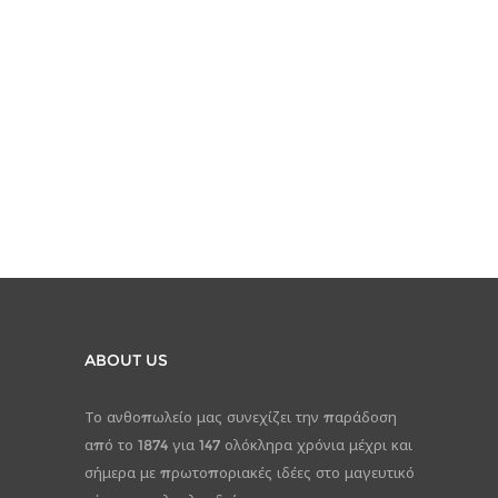
ABOUT US
Το ανθοπωλείο μας συνεχίζει την παράδοση
από το 1874 για 147 ολόκληρα χρόνια μέχρι και
σήμερα με πρωτοποριακές ιδέες στο μαγευτικό