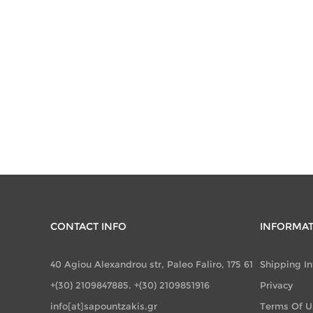
CONTACT INFO
INFORMA
40 Agiou Alexandrou str, Paleo Faliro, 175 61
Shipping I
+(30) 2109847885. +(30) 2109851916
Privacy
info[at]sapountzakis.gr
Terms Of U