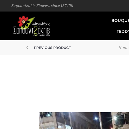
Sapountzakis Flowers since 1874!!!!
BOUQU
TEDD
Hom
PREVIOUS PRODUCT